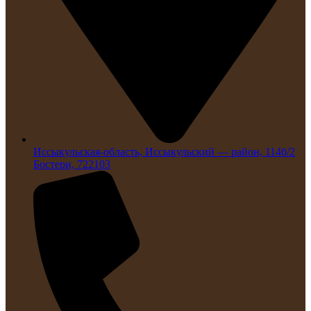
Иссыкульская-область, Иссыкульский — район, 114б/2
Бостери, 722103