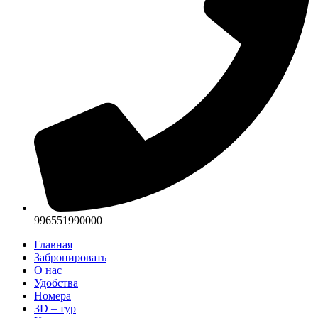
996551990000‬
Главная
Забронировать
О нас
Удобства
Номера
3D – тур