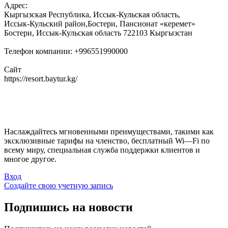
Адрес:
Кыргызская Республика, Иссык-Кульская область,
Иссык-Кульский район,Бостери, Пансионат «керемет»
Бостери, Иссык-Кульская область 722103 Кыргызстан
Телефон компании: +996551990000
Сайт
https://resort.baytur.kg/
Политика конфиденциальности
Наслаждайтесь
мгновенными
преимуществами
,
такими
как
эксклюзивные
тарифы
на
членство
,
бесплатный
Wi
—
Fi
по
всему
миру
,
специальная
служба поддержки
клиентов
и
многое
другое
.
Вход
Создайте свою учетную запись
Подпишись на новости