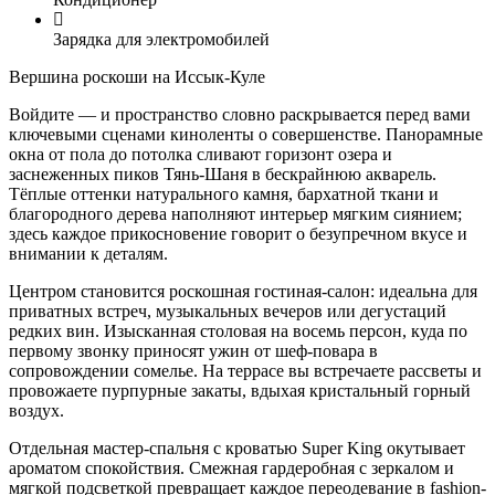
Зарядка для электромобилей
Вершина роскоши на Иссык-Куле
Войдите — и пространство словно раскрывается перед вами
ключевыми сценами киноленты о совершенстве. Панорамные
окна от пола до потолка сливают горизонт озера и
заснеженных пиков Тянь-Шаня в бескрайнюю акварель.
Тёплые оттенки натурального камня, бархатной ткани и
благородного дерева наполняют интерьер мягким сиянием;
здесь каждое прикосновение говорит о безупречном вкусе и
внимании к деталям.
Центром становится роскошная гостиная-салон: идеальна для
приватных встреч, музыкальных вечеров или дегустаций
редких вин. Изысканная столовая на восемь персон, куда по
первому звонку приносят ужин от шеф-повара в
сопровождении сомелье. На террасе вы встречаете рассветы и
провожаете пурпурные закаты, вдыхая кристальный горный
воздух.
Отдельная мастер-спальня с кроватью Super King окутывает
ароматом спокойствия. Смежная гардеробная с зеркалом и
мягкой подсветкой превращает каждое переодевание в fashion-