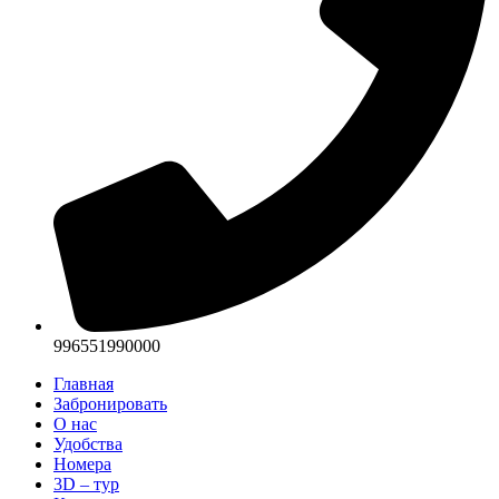
996551990000‬
Главная
Забронировать
О нас
Удобства
Номера
3D – тур